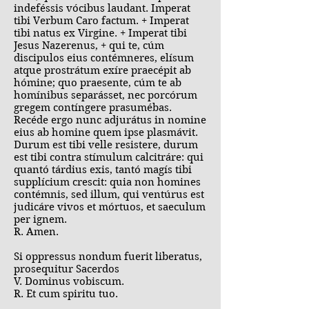
indeféssis vócibus laudant. Imperat
tibi Verbum Caro factum. + Imperat
tibi natus ex Virgine. + Imperat tibi
Jesus Nazerenus, + qui te, cúm
discipulos eius contémneres, elísum
atque prostrátum exíre praecépit ab
hómine; quo praesente, cúm te ab
homínibus separásset, nec porcórum
gregem contíngere prasumébas.
Recéde ergo nunc adjurátus in nomine
eius ab homine quem ipse plasmávit.
Durum est tibi velle resistere, durum
est tibi contra stímulum calcitráre: qui
quantó tárdius exis, tantó magís tibi
supplícium crescit: quia non homines
contémnis, sed illum, qui ventúrus est
judicáre vivos et mórtuos, et saeculum
per ignem.
R. Amen.
Si oppressus nondum fuerit liberatus,
prosequitur Sacerdos
V. Dominus vobiscum.
R. Et cum spiritu tuo.