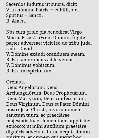
Sacerdos indutus ut suprá, dicit:
V. In nómine Patris, + et Filii, + et
Spiritus + Sancti.
R. Amen.
Nos cum prole pia benedícat Virgo
Maria. Ecce Cru+cem Domini, fúgite
partes adversae; vicit leo de tribu Juda,
radix David.
V. Dómine exáudi oratiónem meam.
R. Et clamor meus ad te véniat.
V. Dóminus vobiscum.
R. Et cum spiritu tuo.
Orémus.
Deus Angelórum, Deus
Archangelórum, Deus Prophetárum,
Deus Mártyrum, Deus confessórum,
Deus Virginum, Deus et Pater Dómini
nostri Jesu Christi, invoco nomen
sanctum tuum, ac praeclárae
majestátis tuae cleméntiam suppliciter
expósco; ut mihi auxílium praestáre
dignéris advérsus hunc nequíssimum
spiritum, et omnem qui vexat hoc