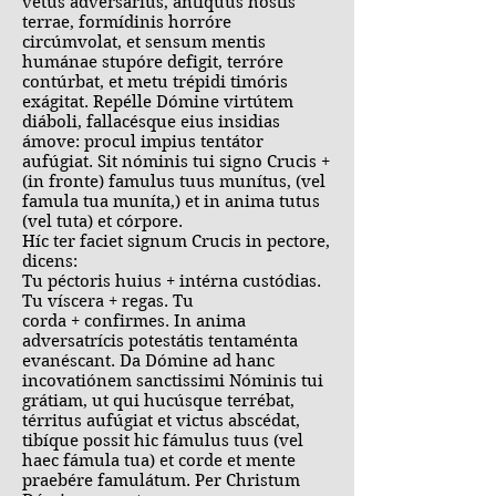
vetus adversárius, antíquus hostis
terrae, formídinis horróre
circúmvolat, et sensum mentis
humánae stupóre defigit, terróre
contúrbat, et metu trépidi timóris
exágitat. Repélle Dómine virtútem
diáboli, fallacésque eius insidias
ámove: procul impius tentátor
aufúgiat. Sit nóminis tui signo Crucis +
(in fronte) famulus tuus munítus, (vel
famula tua muníta,) et in anima tutus
(vel tuta) et córpore.
Híc ter faciet signum Crucis in pectore,
dicens:
Tu péctoris huius + intérna custódias.
Tu víscera + regas. Tu
corda + confirmes. In anima
adversatrícis potestátis tentaménta
evanéscant. Da Dómine ad hanc
incovatiónem sanctissimi Nóminis tui
grátiam, ut qui hucúsque terrébat,
térritus aufúgiat et victus abscédat,
tibíque possit hic fámulus tuus (vel
haec fámula tua) et corde et mente
praebére famulátum. Per Christum