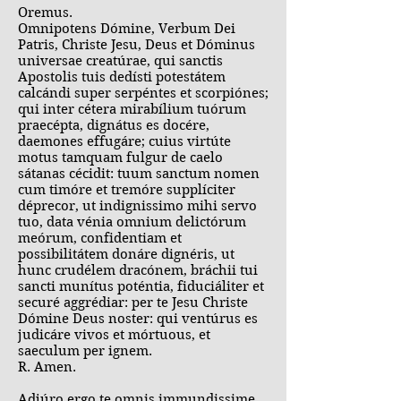
Oremus.
Omnipotens Dómine, Verbum Dei
Patris, Christe Jesu, Deus et Dóminus
universae creatúrae, qui sanctis
Apostolis tuis dedísti potestátem
calcándi super serpéntes et scorpiónes;
qui inter cétera mirabílium tuórum
praecépta, dignátus es docére,
daemones effugáre; cuius virtúte
motus tamquam fulgur de caelo
sátanas cécidit: tuum sanctum nomen
cum timóre et tremóre supplíciter
déprecor, ut indignissimo mihi servo
tuo, data vénia omnium delictórum
meórum, confidentiam et
possibilitátem donáre dignéris, ut
hunc crudélem dracónem, bráchii tui
sancti munítus poténtia, fiduciáliter et
securé aggrédiar: per te Jesu Christe
Dómine Deus noster: qui ventúrus es
judicáre vivos et mórtuous, et
saeculum per ignem.
R. Amen.
Adjúro ergo te omnis immundissime