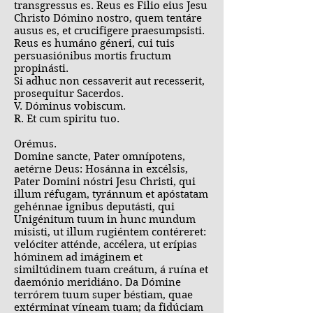
transgressus es. Reus es Filio eius Jesu
Christo Dómino nostro, quem tentáre
ausus es, et crucifigere praesumpsisti.
Reus es humáno géneri, cui tuis
persuasiónibus mortis fructum
propinásti.
Si adhuc non cessaverit aut recesserit,
prosequitur Sacerdos.
V. Dóminus vobiscum.
R. Et cum spiritu tuo.
Orémus.
Domine sancte, Pater omnípotens,
aetérne Deus: Hosánna in excélsis,
Pater Domini nóstri Jesu Christi, qui
illum réfugam, tyránnum et apóstatam
gehénnae ignibus deputásti, qui
Unigénitum tuum in hunc mundum
misisti, ut illum rugiéntem contéreret:
velóciter atténde, accélera, ut erípias
hóminem ad imáginem et
similtúdinem tuam creátum, á ruína et
daemónio meridiáno. Da Dómine
terrórem tuum super béstiam, quae
extérminat víneam tuam; da fidúciam