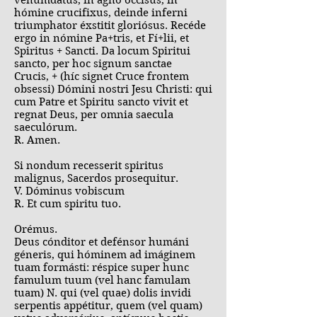
venumdátus, in agno occísus, in
hómine crucifixus, deinde inferni
triumphator éxstitit gloriósus. Recéde
ergo in nómine Pa+tris, et Fí+lii, et
Spiritus + Sancti. Da locum Spiritui
sancto, per hoc signum sanctae
Crucis, + (híc signet Cruce frontem
obsessi) Dómini nostri Jesu Christi: qui
cum Patre et Spiritu sancto vivit et
regnat Deus, per omnia saecula
saeculórum.
R. Amen.
Si nondum recesserit spiritus
malignus, Sacerdos prosequitur.
V. Dóminus vobiscum
R. Et cum spiritu tuo.
Orémus.
Deus cónditor et defénsor humáni
géneris, qui hóminem ad imáginem
tuam formásti: réspice super hunc
famulum tuum (vel hanc famulam
tuam) N. qui (vel quae) dolis invidi
serpentis appétitur, quem (vel quam)