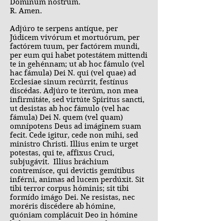
Dóminum nostrum.
R. Amen.
Adjúro te serpens antíque, per
Júdicem vivórum et mortuórum, per
factórem tuum, per factórem mundi,
per eum qui habet potestátem mittendi
te in gehénnam; ut ab hoc fámulo (vel
hac fámula) Dei N. qui (vel quae) ad
Ecclesiae sinum recúrrit, festínus
discédas. Adjúro te iterúm, non mea
infirmitáte, sed virtúte Spiritus sancti,
ut desistas ab hoc fámulo (vel hac
fámula) Dei N. quem (vel quam)
omnípotens Deus ad imáginem suam
fecit. Cede igitur, cede non mihi, sed
ministro Christi. Illius enim te urget
potestas, qui te, affixus Cruci,
subjugávit. Illius bráchium
contremísce, qui devictis gemítibus
inférni, animas ad lucem perdúxit. Sit
tibi terror corpus hóminis; sit tibi
formído imágo Dei. Ne resistas, nec
moréris discédere ab hómine,
quóniam complácuit Deo in hómine