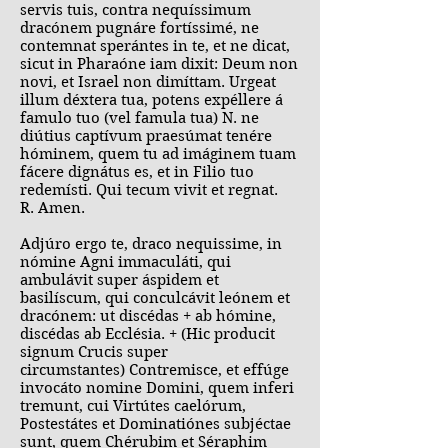
servis tuis, contra nequíssimum
dracónem pugnáre fortíssimé, ne
contemnat sperántes in te, et ne dicat,
sicut in Pharaóne iam dixit: Deum non
novi, et Israel non dimíttam. Urgeat
illum déxtera tua, potens expéllere á
famulo tuo (vel famula tua) N. ne
diútius captívum praesúmat tenére
hóminem, quem tu ad imáginem tuam
fácere dignátus es, et in Filio tuo
redemísti. Qui tecum vivit et regnat.
R. Amen.
Adjúro ergo te, draco nequissime, in
nómine Agni immaculáti, qui
ambulávit super áspidem et
basilíscum, qui conculcávit leónem et
dracónem: ut discédas + ab hómine,
discédas ab Ecclésia. + (Hic producit
signum Crucis super
circumstantes) Contremisce, et effúge
invocáto nomine Domini, quem inferi
tremunt, cui Virtútes caelórum,
Postestátes et Dominatiónes subjéctae
sunt, quem Chérubim et Séraphim