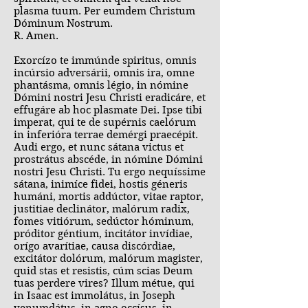
plasma tuum. Per eumdem Christum
Dóminum Nostrum.
R. Amen.
Exorcízo te immúnde spiritus, omnis
incúrsio adversárii, omnis ira, omne
phantásma, omnis légio, in nómine
Dómini nostri Jesu Christi eradicáre, et
effugáre ab hoc plasmate Dei. Ipse tibi
imperat, qui te de supérnis caelórum
in inferióra terrae demérgi praecépit.
Audi ergo, et nunc sátana victus et
prostrátus abscéde, in nómine Dómini
nostri Jesu Christi. Tu ergo nequíssime
sátana, inimíce fidei, hostis géneris
humáni, mortis addúctor, vitae raptor,
justitiae declinátor, malórum radix,
fomes vitiórum, sedúctor hóminum,
próditor géntium, incitátor invídiae,
orígo avarítiae, causa discórdiae,
excitátor dolórum, malórum magister,
quid stas et resistis, cúm scias Deum
tuas perdere vires? Illum métue, qui
in Isaac est immolátus, in Joseph