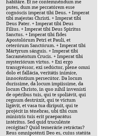
habitáre. Et ne contemnéndum me
putes, dum me peccatórem esse
cognóscis imperat tibi Deus. + Imperat
tibi majestas Christi. + Imperat tibi
Deus Pater. + Imperat tibi Deus
Filius. + Imperat tibi Deus Spiritus
Sanctus. + Imperat tibi fides
Apostolórum Petri et Pauli, et
ceterórum Sanctórum. + Imperat tibi
Mártyrum sánguis. + Imperat tibi
Sacraméntum Crucis. + Imperat tibi
mysteriórum virtus. + Exi ergo
transgréssor, exi sedúctor, plene omni
dolo et fallácia, veritátis inimíce,
innocéntium persecútor. Da locum
duríssime, da locum impiissime, da
locum Christo, in quo nihil invenísti
de opéribus tuis, qui te spoliávit, qui
regnum destrúxit, qui te victum
ligávit, et vasa tua dirípuit, qui te
projécit in ténebras, ubi tibi cum
ministris tuis erit praeparátus
intéritus. Sed quid truculénte
recógitas? Quid temerárie retráctas?
Reus omnipoténti Deo es, cuius statúta