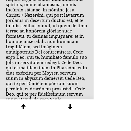
spiritus, omne phantásma, omnis
incúrsio sátanae, in nómine Jesu
Christi + Nazeréni, qui post lavácrum
Jordánis in desertum ductus est, et te
in tuis sedibus vinxit, ut quem de limo
terrae ad honórem glóriae suae
formávit, tu desinas impugnáre; et in
hómine miserábili, non humánam
fragilitátem, sed imáginem
omnipotentis Dei contremíscas. Cede
ergo Deo, qui te, humiliáto famulo suo
Job, in servitútem redégit. Cede Deo,
qui et malítiam tuam in Pharaóne et in
eius exércitu per Moysen servum
suum in abyssum demérsit. Cede Deo,
qui te per Daniélem púerum suum
perdidit, et dracónem prostrávit. Cede
Deo, qui te per fidelíssimum servum
suum David, de rege Saúle
spirituálibus canticis pulsum fugávit.
Cede Deo, qui te in Juda Iscárioth
proditóre damnávit. Ille enim te
divínis verbéribus angit, in cuius
conspectu cum tuis legiónibus