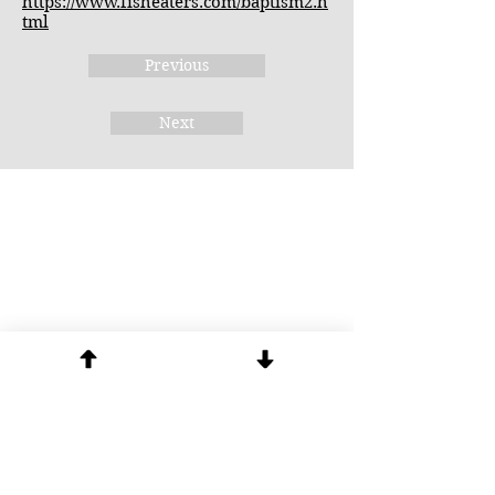
https://www.fisheaters.com/baptism2.h
tml
Previous
Next