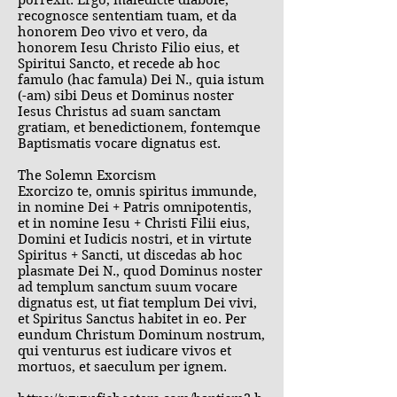
porrexit. Ergo, maledicte diabole,
recognosce sententiam tuam, et da
honorem Deo vivo et vero, da
honorem Iesu Christo Filio eius, et
Spiritui Sancto, et recede ab hoc
famulo (hac famula) Dei N., quia istum
(-am) sibi Deus et Dominus noster
Iesus Christus ad suam sanctam
gratiam, et benedictionem, fontemque
Baptismatis vocare dignatus est.
The Solemn Exorcism
Exorcizo te, omnis spiritus immunde,
in nomine Dei + Patris omnipotentis,
et in nomine Iesu + Christi Filii eius,
Domini et Iudicis nostri, et in virtute
Spiritus + Sancti, ut discedas ab hoc
plasmate Dei N., quod Dominus noster
ad templum sanctum suum vocare
dignatus est, ut fiat templum Dei vivi,
et Spiritus Sanctus habitet in eo. Per
eundum Christum Dominum nostrum,
qui venturus est iudicare vivos et
mortuos, et saeculum per ignem.