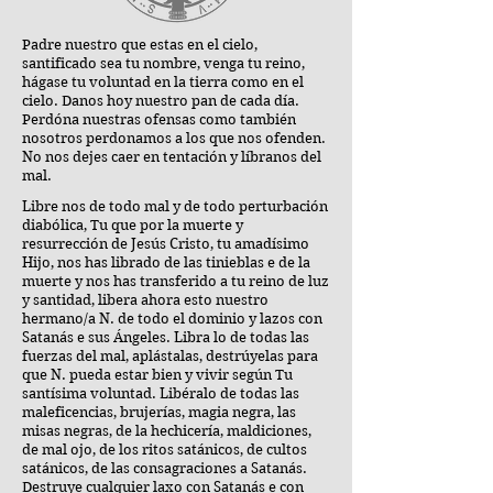
Padre nuestro que estas en el cielo,
santificado sea tu nombre, venga tu reino,
hágase tu voluntad en la tierra como en el
cielo. Danos hoy nuestro pan de cada día.
Perdóna nuestras ofensas como también
nosotros perdonamos a los que nos ofenden.
No nos dejes caer en tentación y líbranos del
mal.
Libre nos de todo mal y de todo perturbación
diabólica, Tu que por la muerte y
resurrección de Jesús Cristo, tu amadísimo
Hijo, nos has librado de las tinieblas e de la
muerte y nos has transferido a tu reino de luz
y santidad, libera ahora esto nuestro
hermano/a N. de todo el dominio y lazos con
Satanás e sus Ángeles. Libra lo de todas las
fuerzas del mal, aplástalas, destrúyelas para
que N. pueda estar bien y vivir según Tu
santísima voluntad. Libéralo de todas las
maleficencias, brujerías, magia negra, las
misas negras, de la hechicería, maldiciones,
de mal ojo, de los ritos satánicos, de cultos
satánicos, de las consagraciones a Satanás.
Destruye cualquier laxo con Satanás e con