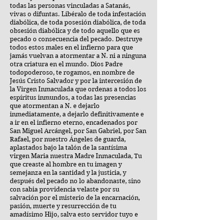
todas las personas vinculadas a Satanás,
vivas o difuntas. Libéralo de toda infestación
diabólica, de toda posesión diabólica, de toda
obsesión diabólica y de todo aquello que es
pecado o consecuencia del pecado. Destruye
todos estos males en el infierno para que
jamás vuelvan a atormentar a N. ni a ninguna
otra criatura en el mundo. Dios Padre
todopoderoso, te rogamos, en nombre de
Jesús Cristo Salvador y por la intercesión de
la Virgen Inmaculada que ordenas a todos los
espíritus inmundos, a todas las presencias
que atormentan a N. e dejarlo
inmediatamente, a dejarlo definitivamente e
a ir en el infierno eterno, encadenados por
San Miguel Arcángel, por San Gabriel, por San
Rafael, por nuestro Ángeles de guarda,
aplastados bajo la talón de la santísima
virgen Maria nuestra Madre Inmaculada, Tu
que creaste al hombre en tu imagen y
semejanza en la santidad y la justicia, y
después del pecado no lo abandonaste, sino
con sabia providencia velaste por su
salvación por el misterio de la encarnación,
pasión, muerte y resurrección de tu
amadísimo Hijo, salva esto servidor tuyo e