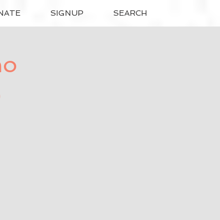
NATE
SIGNUP
SEARCH
no
)