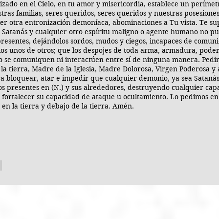
izado en el Cielo, en tu amor y misericordia, establece un perímet
stras familias, seres queridos, seres queridos y nuestras posesio
er otra entronización demoníaca, abominaciones a Tu vista. Te sup
e Satanás y cualquier otro espíritu maligno o agente humano no 
resentes, dejándolos sordos, mudos y ciegos, incapaces de comun
los unos de otros; que los despojes de toda arma, armadura, poder, 
no se comuniquen ni interactúen entre sí de ninguna manera. Pedim
la tierra, Madre de la Iglesia, Madre Dolorosa, Virgen Poderosa y
a bloquear, atar e impedir que cualquier demonio, ya sea Satanás
 presentes en (N.) y sus alrededores, destruyendo cualquier capac
o fortalecer su capacidad de ataque u ocultamiento. Lo pedimos e
, en la tierra y debajo de la tierra. Amén.