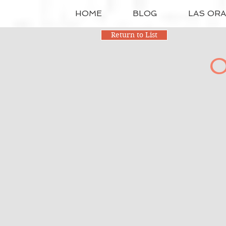
HOME
BLOG
LAS OR
Return to List
O