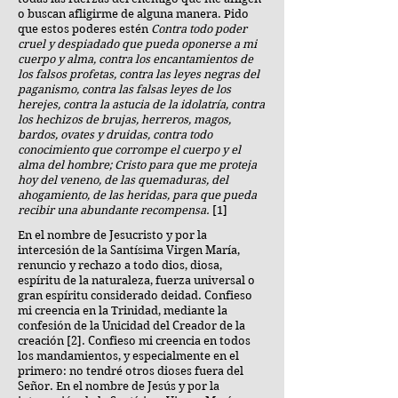
o buscan afligirme de alguna manera. Pido
que estos poderes estén
Contra todo poder
cruel y despiadado que pueda oponerse a mi
cuerpo y alma, contra los encantamientos de
los falsos profetas, contra las leyes negras del
paganismo, contra las falsas leyes de los
herejes, contra la astucia de la idolatría, contra
los hechizos de brujas, herreros, magos,
bardos, ovates y druidas, contra todo
conocimiento que corrompe el cuerpo y el
alma del hombre; Cristo para que me proteja
hoy del veneno, de las quemaduras, del
ahogamiento, de las heridas, para que pueda
recibir una abundante recompensa.
[1]
En el nombre de Jesucristo y por la
intercesión de la Santísima Virgen María,
renuncio y rechazo a todo dios, diosa,
espíritu de la naturaleza, fuerza universal o
gran espíritu considerado deidad. Confieso
mi creencia en la Trinidad, mediante la
confesión de la Unicidad del Creador de la
creación [2]. Confieso mi creencia en todos
los mandamientos, y especialmente en el
primero: no tendré otros dioses fuera del
Señor. En el nombre de Jesús y por la