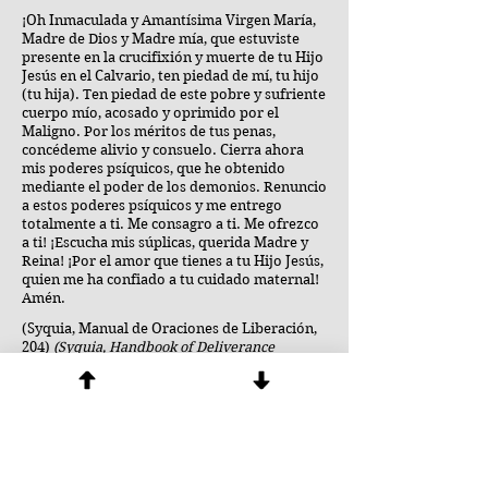
¡Oh Inmaculada y Amantísima Virgen María,
Madre de Dios y Madre mía, que estuviste
presente en la crucifixión y muerte de tu Hijo
Jesús en el Calvario, ten piedad de mí, tu hijo
(tu hija). Ten piedad de este pobre y sufriente
cuerpo mío, acosado y oprimido por el
Maligno. Por los méritos de tus penas,
concédeme alivio y consuelo. Cierra ahora
mis poderes psíquicos, que he obtenido
mediante el poder de los demonios. Renuncio
a estos poderes psíquicos y me entrego
totalmente a ti. Me consagro a ti. Me ofrezco
a ti! ¡Escucha mis súplicas, querida Madre y
Reina! ¡Por el amor que tienes a tu Hijo Jesús,
quien me ha confiado a tu cuidado maternal!
Amén.
(Syquia, Manual de Oraciones de Liberación,
204)
(Syquia, Handbook of Deliverance
Prayers, 204)
[1-3] Secciones en cursiva tomadas del
Pectoral de San Patricio.
Next
Previous