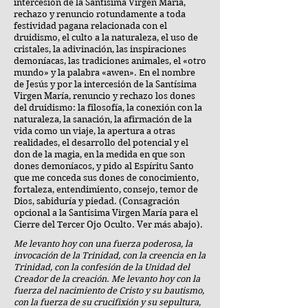
intercesión de la Santísima Virgen María,
rechazo y renuncio rotundamente a toda
festividad pagana relacionada con el
druidismo, el culto a la naturaleza, el uso de
cristales, la adivinación, las inspiraciones
demoníacas, las tradiciones animales, el «otro
mundo» y la palabra «awen». En el nombre
de Jesús y por la intercesión de la Santísima
Virgen María, renuncio y rechazo los dones
del druidismo: la filosofía, la conexión con la
naturaleza, la sanación, la afirmación de la
vida como un viaje, la apertura a otras
realidades, el desarrollo del potencial y el
don de la magia, en la medida en que son
dones demoníacos, y pido al Espíritu Santo
que me conceda sus dones de conocimiento,
fortaleza, entendimiento, consejo, temor de
Dios, sabiduría y piedad. (Consagración
opcional a la Santísima Virgen María para el
Cierre del Tercer Ojo Oculto. Ver más abajo).
Me levanto hoy con una fuerza poderosa, la
invocación de la Trinidad, con la creencia en la
Trinidad, con la confesión de la Unidad del
Creador de la creación. Me levanto hoy con la
fuerza del nacimiento de Cristo y su bautismo,
con la fuerza de su crucifixión y su sepultura,