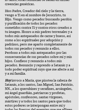
creencias genéricas.
Dios Padre, Creador del cielo y la tierra,
vengo a Ti en el nombre de Jesucristo, tu
Hijo. Vengo como pecador buscando perdón
y purificación de todos los pecados
cometidos contra Ti y contra otros creados a
tu imagen. Honro a mis padres terrenales y a
todos mis antepasados ​​de carne y hueso, así
como a los espirituales por adopción y
padrinos, pero me aparto completamente de
todos sus pecados y renuncio a ellos.
Perdono a todos mis antepasados ​​por las
consecuencias de sus pecados sobre mí y mis
hijos. Confieso y renuncio a todos mis
pecados. Renuncio y reprendo a Satanás y a
todo poder espiritual suyo que me afecte a mí
y a mi familia.
Hoy
invoco a María, que pisotea la cabeza de
Satanás, a los santos, San Miguel, San Patricio,
NN., a los querubines y serafines, arcángeles,
mi ángel guardián, patriarcas y profetas,
apóstoles, confesores, santas vírgenes,
mártires y a todos los santos para que todos
estos poderes se interpongan entre mí y
todas las fuerzas del enemigo que me afligen