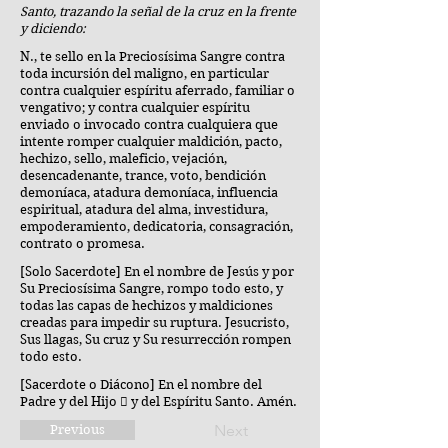
Santo, trazando la señal de la cruz en la frente
y diciendo:
N., te sello en la Preciosísima Sangre contra
toda incursión del maligno, en particular
contra cualquier espíritu aferrado, familiar o
vengativo; y contra cualquier espíritu
enviado o invocado contra cualquiera que
intente romper cualquier maldición, pacto,
hechizo, sello, maleficio, vejación,
desencadenante, trance, voto, bendición
demoníaca, atadura demoníaca, influencia
espiritual, atadura del alma, investidura,
empoderamiento, dedicatoria, consagración,
contrato o promesa.
[Solo Sacerdote] En el nombre de Jesús y por
Su Preciosísima Sangre, rompo todo esto, y
todas las capas de hechizos y maldiciones
creadas para impedir su ruptura. Jesucristo,
Sus llagas, Su cruz y Su resurrección rompen
todo esto.
[Sacerdote o Diácono] En el nombre del
Padre y del Hijo  y del Espíritu Santo. Amén.
Next
Previous